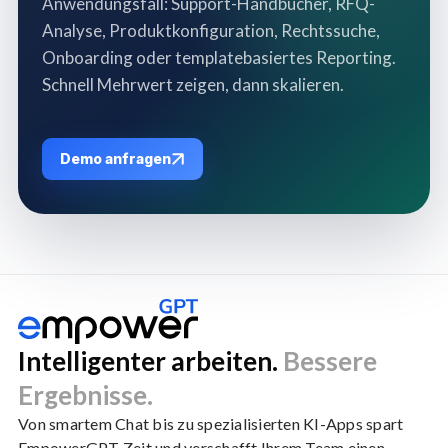
Anwendungsfall: Support-Handbücher, RFQ-
Analyse, Produktkonfiguration, Rechtssuche,
Onboarding oder templatebasiertes Reporting.
Schnell Mehrwert zeigen, dann skalieren.
Demo anfragen
Intelligenter arbeiten.
Bessere
Ergebnisse.
Von smartem Chat bis zu spezialisierten KI-Apps spart
EmpowerGPT Zeit und verschafft Ihrem Team einen